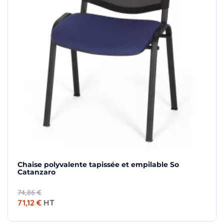
×
Demande de rappel
Chaise polyvalente tapissée et empilable So
Catanzaro
74,86 €
71,12 €
HT