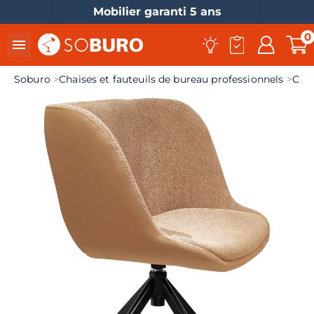
Livraison France entière
0

Soburo
Chaises et fauteuils de bureau professionnels
Chai
el