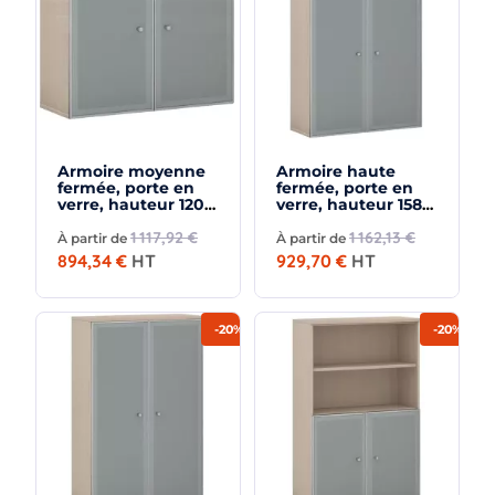
Armoire moyenne
Armoire haute
fermée, porte en
fermée, porte en
verre, hauteur 120
verre, hauteur 158
cm – So Madrid
cm – So Madrid
1 117,92 €
1 162,13 €
À partir de
À partir de
894,34 €
HT
929,70 €
HT
-20%
-20%