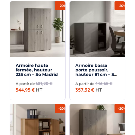
-20%
-20%
Armoire haute
Armoire basse
fermée, hauteur
porte poussoir,
235 cm – So Madrid
hauteur 81 cm – So
Madrid
681,20 €
446,65 €
À partir de
À partir de
544,95 €
HT
357,32 €
HT
-20%
-20%