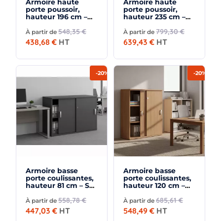
Armoire haute
Armoire haute
porte poussoir,
porte poussoir,
hauteur 196 cm –
hauteur 235 cm –
So Madrid
So Madrid
548,35 €
799,30 €
À partir de
À partir de
438,68 €
HT
639,43 €
HT
-20%
-20%
Armoire basse
Armoire basse
porte coulissantes,
porte coulissantes,
hauteur 81 cm – So
hauteur 120 cm –
Madrid
So Madrid
558,78 €
685,61 €
À partir de
À partir de
447,03 €
HT
548,49 €
HT