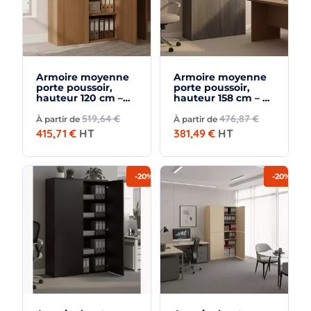
Armoire moyenne
Armoire moyenne
porte poussoir,
porte poussoir,
hauteur 120 cm –
hauteur 158 cm – So
So Madrid
Madrid
519,64 €
476,87 €
À partir de
À partir de
415,71 €
HT
381,49 €
HT
-20%
-20%