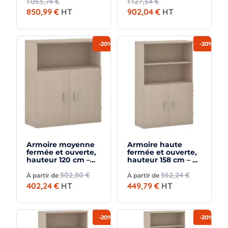
1 063,74 €
1 127,54 €
850,99 €
HT
902,04 €
HT
-20%
-20%
Armoire moyenne
Armoire haute
fermée et ouverte,
fermée et ouverte,
hauteur 120 cm –
hauteur 158 cm – So
So Madrid
Madrid
502,80 €
562,24 €
À partir de
À partir de
402,24 €
HT
449,79 €
HT
-20%
-20%