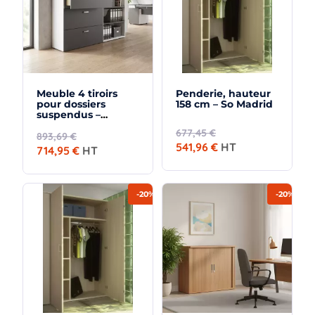
Meuble 4 tiroirs
Penderie, hauteur
pour dossiers
158 cm – So Madrid
suspendus –
hauteur 158 cm – So
677,45 €
Madrid
893,69 €
541,96 €
HT
714,95 €
HT
-20%
-20%