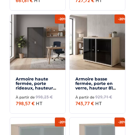
661,81 €
HT
727,72 €
HT
-20%
-20%
Armoire haute
Armoire basse
fermée, porte
fermée, porte en
rideaux, hauteur
verre, hauteur 81
196 cm – So Madrid
cm – So Madrid
998,23 €
929,71 €
À partir de
À partir de
798,57 €
HT
743,77 €
HT
-20%
-20%