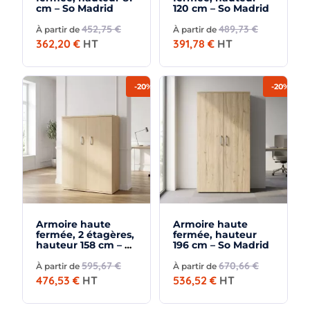
cm – So Madrid
120 cm – So Madrid
452,75 €
489,73 €
À partir de
À partir de
362,20 €
HT
391,78 €
HT
-20%
-20%
Armoire haute
Armoire haute
fermée, 2 étagères,
fermée, hauteur
hauteur 158 cm – So
196 cm – So Madrid
Madrid
595,67 €
670,66 €
À partir de
À partir de
476,53 €
HT
536,52 €
HT