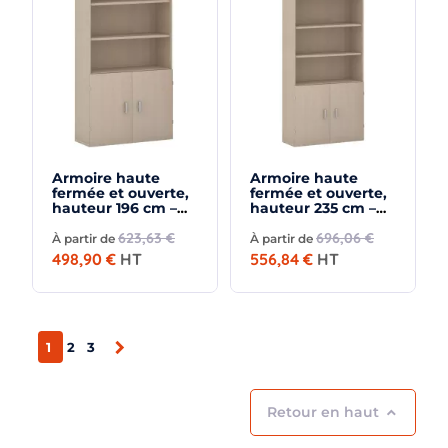
Armoire haute
Armoire haute
fermée et ouverte,
fermée et ouverte,
hauteur 196 cm –
hauteur 235 cm –
So Madrid
So Madrid
623,63 €
696,06 €
À partir de
À partir de
498,90 €
HT
556,84 €
HT

1
2
3
Retour en haut
