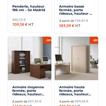
Penderie, hauteur
Armoire basse
196 cm – So Madrid
fermée, porte
rideaux, hauteur 81
cm – So Madrid
886,72 €
728,87 €
À partir de
709,38 €
HT
583,09 €
HT
-20%
-20%
×
Demande de rappel
Armoire moyenne
Armoire haute
fermée, porte
fermée, porte
rideaux, hauteur
rideaux, hauteur
120 cm – So Madrid
158 cm – So Madrid
827,26 €
909,65 €
À partir de
À partir de