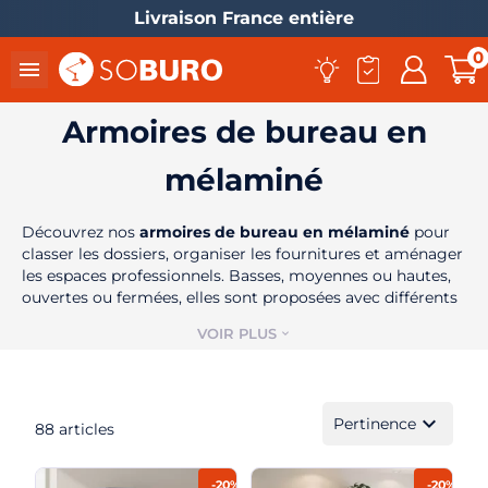
Livraison France entière
0

Armoires de bureau en
mélaminé
Découvrez nos
armoires de bureau en mélaminé
pour
classer les dossiers, organiser les fournitures et aménager
les espaces professionnels. Basses, moyennes ou hautes,
ouvertes ou fermées, elles sont proposées avec différents
el
systèmes d’ouverture, dimensions et finitions pour
VOIR PLUS
expand_more
s’accorder avec votre mobilier de bureau.
expand_more
Pertinence
88 articles
-20%
-20%