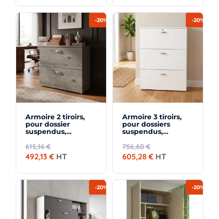
-20%
-20%
Armoire 2 tiroirs,
Armoire 3 tiroirs,
pour dossier
pour dossiers
suspendus,
suspendus,
hauteur 81 cm - So
hauteur 120 cm - So
Madrid
Madrid
615,16 €
756,60 €
492,13 €
HT
605,28 €
HT
-20%
-20%