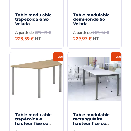
Table modulable
Table modulable
trapézoïdale So
demi-ronde So
Velada
Velada
279,49 €
287,46 €
À partir de
À partir de
223,59 €
HT
229,97 €
HT
-20%
-20%
Table modulable
Table modulable
trapézoïdale
rectangulaire
hauteur fixe ou
hauteur fixe ou
réglable en
réglable en