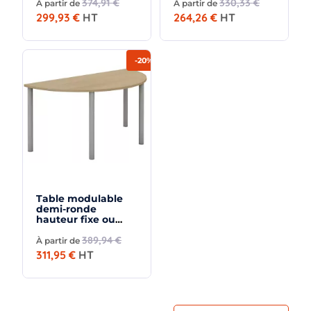
hauteur So
374,91 €
hauteur So
330,33 €
À partir de
À partir de
Granada
Granada
299,93 €
HT
264,26 €
HT
-20%
Table modulable
demi-ronde
hauteur fixe ou
réglable en
hauteur So
389,94 €
À partir de
Granada
311,95 €
HT
×
Demande de rappel