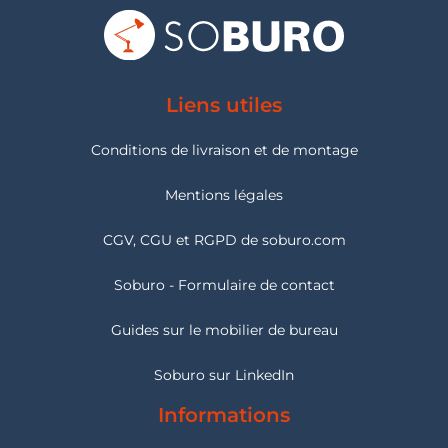
So Leon est particulièrement adaptée aux salles de
formation, espaces de réunion partagés et salles
polyvalentes dont l’aménagement change
fréquemment.
Liens utiles
So Velada : trois formes à associer
La gamme So Velada comprend trois types de
Conditions de livraison et de montage
plateaux :
Mentions légales
La
table modulable rectangulaire So Velada
constitue l’élément
principal d’une implantation classique, en ligne ou en îlots.
La
table modulable trapézoïdale So Velada
permet de créer des
CGV, CGU et RGPD de soburo.com
compositions angulaires et de faire évoluer l’orientation des
participants.
Soburo - Formulaire de contact
La
table modulable demi-ronde So Velada
peut compléter
l’extrémité d’une composition ou former une implantation aux
Guides sur le mobilier de bureau
contours arrondis.
Ces différents éléments peuvent être utilisés seuls
Soburo sur LinkedIn
ou réunis selon les dimensions de la salle, le nombre
de participants et la configuration recherchée.
Informations