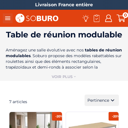
Livraison France entière
0

Table de réunion modulable
Aménagez une salle évolutive avec nos
tables de réunion
modulables
. Soburo propose des modèles rabattables sur
roulettes ainsi que des éléments rectangulaires,
trapézoïdaux et demi-ronds à associer selon la
configuration souhaitée. Certaines versions sont
VOIR PLUS
expand_more
également disponibles en hauteur fixe ou réglable.
el
expand_more
Pertinence
7 articles
-20%
-20%