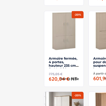
-20%
Armoire fermée,
Armoir
4 portes,
pour do
hauteur 235 cm –
suspen
So Madrid
hauteu
So Mad
À partir
775,05 €
601,
620,04 €
HT
Voir la fiche
-20%