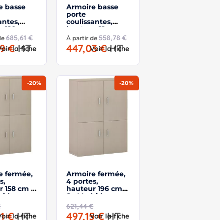
e basse
Armoire basse
porte
antes,
coulissantes,
r 120 cm –
hauteur 81 cm –
rid
So Madrid
685,61 €
558,78 €
 de
À partir de
49 €
HT
447,03 €
HT
Voir la fiche
Voir la fiche
-20%
-20%
e fermée,
Armoire fermée,
s,
4 portes,
r 158 cm –
hauteur 196 cm –
rid
So Madrid
€
621,44 €
01 €
HT
497,15 €
HT
Voir la fiche
Voir la fiche