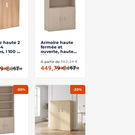
e haute 2
Armoire haute
 4
fermée et
s, l 100 x
ouverte, hauteur
m - So
158 cm – So
Madrid
562,24 €
À partir de
449,79 €
HT
29 €
HT
Voir la fiche
Voir la fiche
-20%
-20%