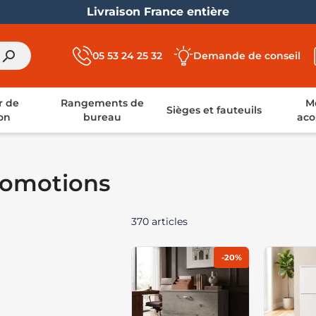
Livraison France entière
search
05 53 24 25 32
Demande de conseil
r de
Rangements de
Mo
Sièges et fauteuils
on
bureau
aco
romotions
370 articles
-20%