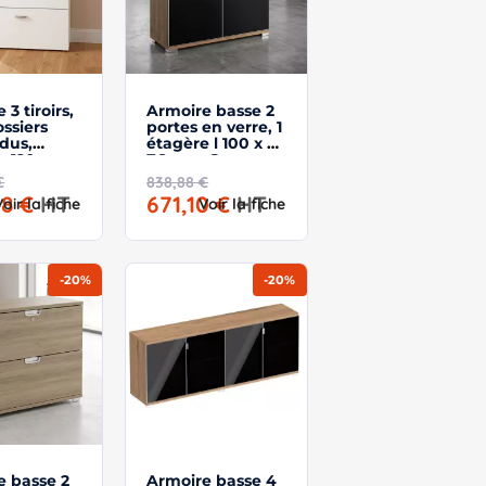
 3 tiroirs,
Armoire basse 2
ssiers
portes en verre, 1
dus,
étagère l 100 x h
r 120 cm -
76 cm - So
rid
Laroya
€
838,88 €
28 €
HT
671,10 €
HT
Voir la fiche
Voir la fiche
-20%
-20%
e basse 2
Armoire basse 4