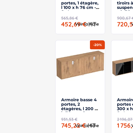
portes, 1 étagère,
tiroirs 
l 100 x h 76 cm -
suspend
So Laroya
x h 76 
Laroya
565,86 €
900,67 
452,69 €
HT
720,
Voir la fiche
-20%
Armoire basse 4
Armoir
portes, 2
portes 
étagères, l 200 x
300 x h
h 76 cm - So
So Lar
Laroya
931,53 €
2 196,07
745,22 €
HT
1 756
Voir la fiche