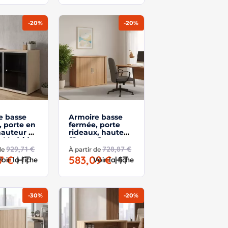
-20%
-20%
e basse
Armoire basse
, porte en
fermée, porte
hauteur 81
rideaux, hauteur
o Madrid
81 cm – So
Madrid
929,71 €
728,87 €
 de
À partir de
77 €
HT
583,09 €
HT
Voir la fiche
Voir la fiche
-30%
-20%