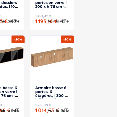
à dossiers
portes en verre l
us, l 100
200 x h 76 cm -
cm - So
So Laroya
€
1 491,45 €
53 €
HT
1 193,16 €
HT
Voir la fiche
Voir la fiche
-20%
-20%
e basse 6
Armoire basse 6
en verre l
portes, 6
 76 cm -
étagères, l 300 x
oya
h 76 cm - So
Laroya
 €
1 268,19 €
,86 €
HT
1 014,55 €
HT
Voir la fiche
Voir la fiche