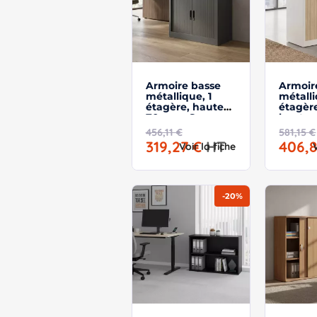
Armoire basse
Armoir
métallique, 1
métalli
étagère, hauteur
étagèr
70 cm – So
hauteu
Salamanca
So Sal
456,11 €
581,15 €
319,27 €
HT
406,
Voir la fiche
-20%
×
Demande de rappel