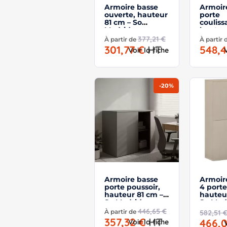
Armoire basse
Armoir
ouverte, hauteur
porte
81 cm – So
couliss
Madrid
hauteu
So Mad
377,21 €
À partir de
À partir
301,77 €
HT
548,
Voir la fiche
-20%
Armoire basse
Armoir
porte poussoir,
4 porte
hauteur 81 cm –
hauteu
So Madrid
So Mad
446,65 €
À partir de
582,51 
357,32 €
HT
466,
Voir la fiche