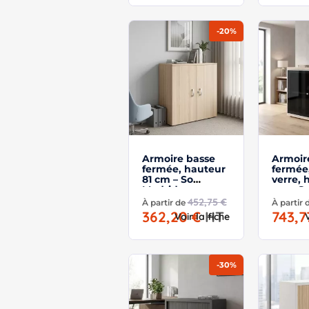
-20%
Armoire basse
Armoir
fermée, hauteur
fermée
81 cm – So
verre, 
Madrid
cm – S
452,75 €
À partir de
À partir
362,20 €
HT
743,
Voir la fiche
-30%