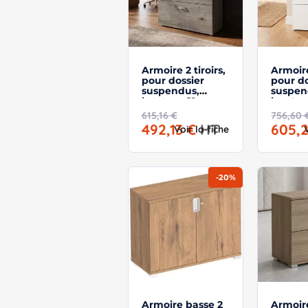
Armoire 2 tiroirs,
Armoire
pour dossier
pour do
suspendus,
suspen
hauteur 81 cm -
hauteu
So Madrid
So Mad
615,16 €
756,60 
492,13 €
HT
605,
Voir la fiche
-20%
Armoire basse 2
Armoir