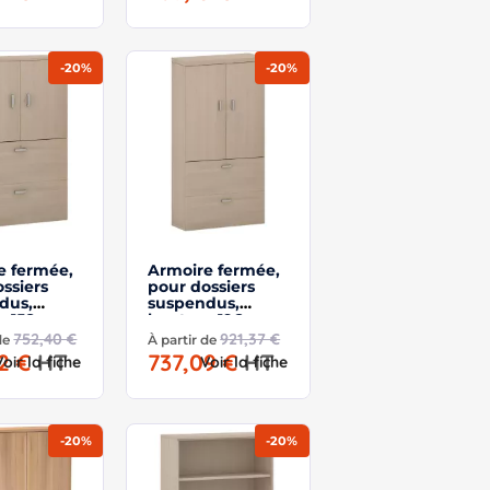
-20%
-20%
e fermée,
Armoire fermée,
ssiers
pour dossiers
dus,
suspendus,
r 158 cm –
hauteur 196 cm –
rid
So Madrid
752,40 €
921,37 €
 de
À partir de
92 €
HT
737,09 €
HT
Voir la fiche
Voir la fiche
-20%
-20%