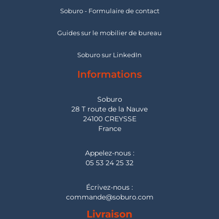
commodités et technologiques nécessaires pour
Soburo - Formulaire de contact
favoriser l'efficacité et l'efficience des opérations. Les
bureaux des dirigeants comprennent un ensemble
Guides sur le mobilier de bureau
complet de bureaux administratifs, de réunions et de
détente, ainsi que des salles des médias et autres
espaces qui servent à soutenir une variété d'activités
Soburo sur LinkedIn
et de fonctions. Les services et les comptoirs d’accueil
Informations
sont installés pour faciliter l’accès à l’information
dont les dirigeants et leurs collaborateur ont besoin
pour mener à bien leurs fonctions et activités.
Soburo
28 T route de la Nauve
3. Fauteuils de bureau : confort et ergonomie
au travail
24100 CREYSSE
France
Soburo comprend l'importance d'un fauteuil de
bureau confortable. Après tout, c'est là que la plupart
des professionnels passent une grande partie de leur
Appelez-nous :
journée. La gamme de
fauteuils de bureau
05 53 24 25 32
Soburo
est conçue pour offrir un soutien optimal,
tout en étant esthétiquement plaisante.
Écrivez-nous :
commande@soburo.com
4. Mobilier de bureau professionnel : l'art de
combiner forme et fonction
Livraison