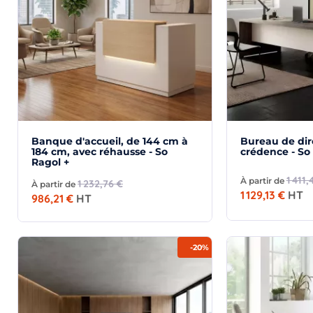
Banque d'accueil, de 144 cm à
Bureau de dir
184 cm, avec réhausse - So
crédence - So
Ragol +
1 411,
À partir de
1 232,76 €
À partir de
1 129,13 €
HT
986,21 €
HT
-20%