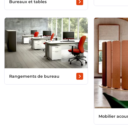
chevron_right
Bureaux et tables
chevron_right
Rangements de bureau
Mobilier acou