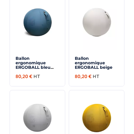
utilisation prolongée : elle peut aussi être employée
ponctuellement afin de varier les positions au cours de la
journée.
Ballon
Ballon
ergonomique
ergonomique
ERGOBALL bleu
ERGOBALL beige
canard
80,20 €
HT
80,20 €
HT