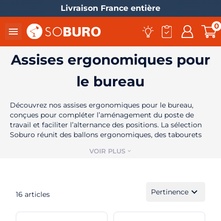
Livraison France entière
0

Assises ergonomiques pour
le bureau
Découvrez nos assises ergonomiques pour le bureau,
conçues pour compléter l’aménagement du poste de
travail et faciliter l’alternance des positions. La sélection
Soburo réunit des ballons ergonomiques, des tabourets
el
ergonomiques et des coussins d’assise adaptés à
VOIR PLUS
expand_more
différents usages professionnels.
Pour choisir votre assise ergonomique, comparez ses
dimensions, sa hauteur, sa stabilité, sa mobilité et sa
expand_more
compatibilité avec votre bureau ou votre siège actuel.
Pertinence
16 articles
Une assise alternative ne remplace pas nécessairement
une
chaise de bureau professionnelle
pour une