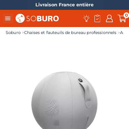
Livraison France entière
0

Soburo
Chaises et fauteuils de bureau professionnels
Assi
el