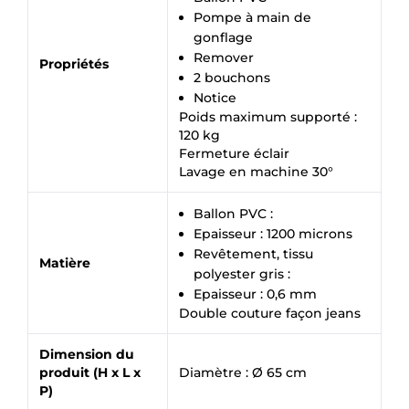
Pompe à main de
gonflage
Remover
Propriétés
2 bouchons
Notice
Poids maximum supporté :
120 kg
Fermeture éclair
Lavage en machine 30°
Ballon PVC :
Epaisseur : 1200 microns
Revêtement, tissu
Matière
polyester gris :
Epaisseur : 0,6 mm
Double couture façon jeans
×
Demande de rappel
Dimension du
produit (H x L x
Diamètre : Ø 65 cm
P)