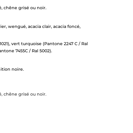
é, chêne grisé ou noir.
r, wengué, acacia clair, acacia foncé,
 1021), vert turquoise (Pantone 2247 C / Ral
antone 7455C / Ral 5002).
ition noire.
é, chêne grisé ou noir.