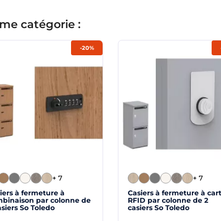
me catégorie :
-20%
+ 7
+ 7
iers à fermeture à
Casiers à fermeture à car
binaison par colonne de
RFID par colonne de 2
asiers So Toledo
casiers So Toledo