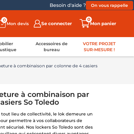
Besoin d'aide ?
On vous rappelle
0
0
Se connecter
Mon panier
Mon devis
bilier
Accessoires de
VOTRE PROJET
ustique
bureau
SUR-MESURE !
meture à combinaison par colonne de 4 casiers
meture à combinaison par
asiers So Toledo
tout lieu de collectivité, le lok demeure un
our permettre à vos collaborateurs de
t sécurisé. Nos lockers So Toledo sont des
rouillage qui présentent divers avantages