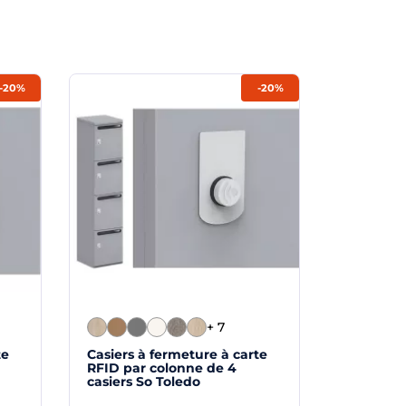
-20%
-20%
+ 7
te
Casiers à fermeture à carte
RFID par colonne de 4
casiers So Toledo