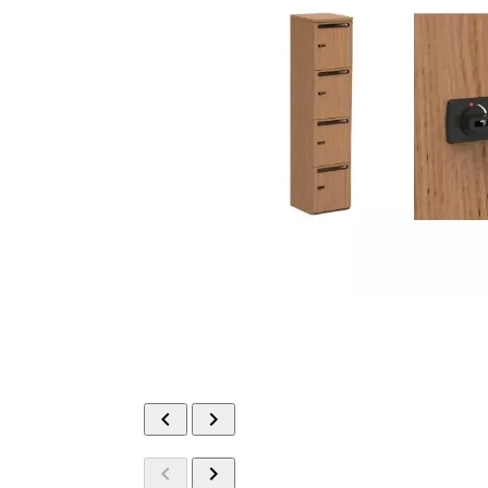



