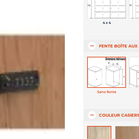
4 x 4
FENTE BOÎTE AUX
Sans fente
COULEUR CASIERS