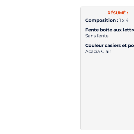
RÉSUMÉ :
Composition :
1 x 4
Fente boîte aux lettre
Sans fente
Couleur casiers et po
Acacia Clair
×
Demande de rappel