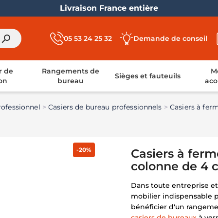
Livraison France entière
search
05 53 24 25 32
Demande de conseil
r de
Rangements de
Mo
Sièges et fauteuils
on
bureau
aco
ofessionnel
Casiers de bureau professionnels
Casiers à fer
-20%
Casiers à fer
colonne de 4 c
Dans toute entreprise et 
mobilier indispensable p
bénéficier d'un rangemen
casiers de bureaux
à ver