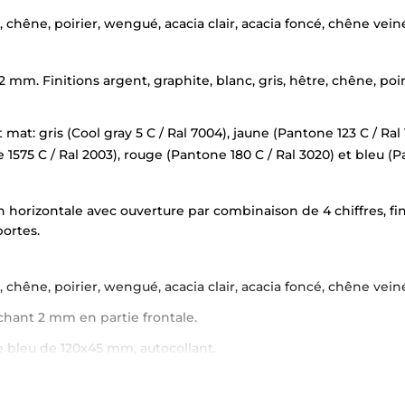
e, chêne, poirier, wengué, acacia clair, acacia foncé, chêne vein
. Finitions argent, graphite, blanc, gris, hêtre, chêne, poirie
t mat: gris (Cool gray 5 C / Ral 7004), jaune (Pantone 123 C / Ral
 1575 C / Ral 2003), rouge (Pantone 180 C / Ral 3020) et bleu (P
 horizontale avec ouverture par combinaison de 4 chiffres, fin
portes.
e, chêne, poirier, wengué, acacia clair, acacia foncé, chêne vein
hant 2 mm en partie frontale.
e bleu de 120x45 mm, autocollant.