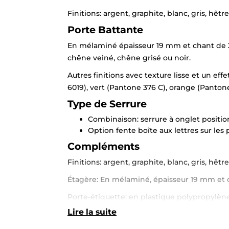
Finitions: argent, graphite, blanc, gris, hêtr
Porte Battante
En mélaminé épaisseur 19 mm et chant de 2 mm
chêne veiné, chêne grisé ou noir.
Autres finitions avec texture lisse et un effe
6019), vert (Pantone 376 C), orange (Pantone
Type de Serrure
Combinaison: serrure à onglet position
Option fente boîte aux lettres sur les 
Compléments
Finitions: argent, graphite, blanc, gris, hêtr
Étagère: En mélaminé, épaisseur 19 mm et c
Porte-étiquette: en plastique polypropylèn
Lire la suite