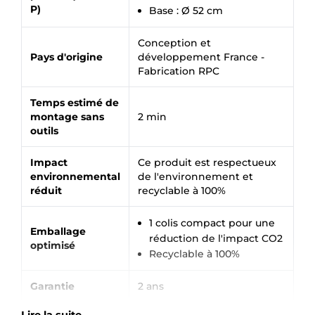
P)
Base : Ø 52 cm
Conception et
Pays d'origine
développement France -
Fabrication RPC
Temps estimé de
montage sans
2 min
×
Demande de rappel
outils
Impact
Ce produit est respectueux
environnemental
de l'environnement et
réduit
recyclable à 100%
1 colis compact pour une
Emballage
réduction de l'impact CO2
optimisé
Recyclable à 100%
Garantie
2 ans