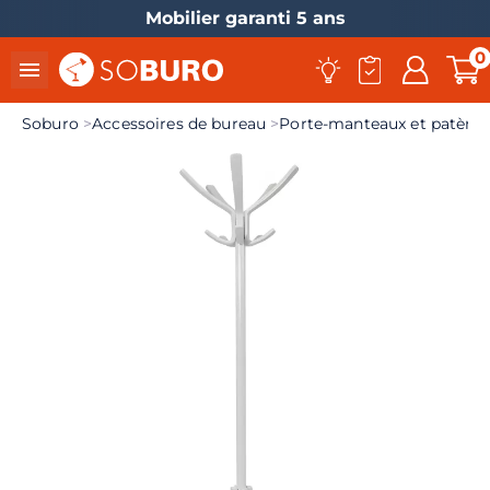
Livraison France entière
0

Soburo
Accessoires de bureau
Porte-manteaux et patères
el