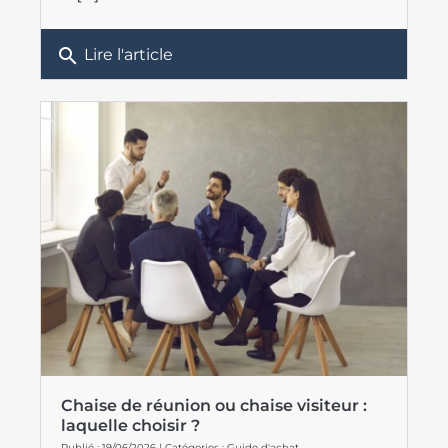
search
Lire l'article
Chaise de réunion ou chaise visiteur :
laquelle choisir ?
Publié : 19/06/2026 | Catégories :
Guide d'achat