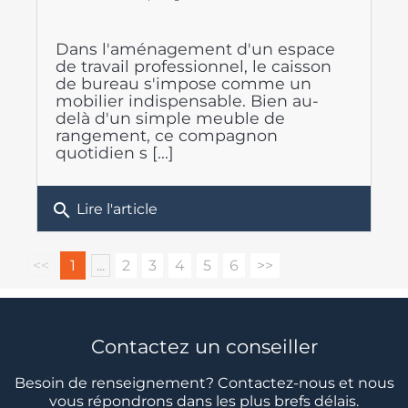
Dans l'aménagement d'un espace
de travail professionnel, le caisson
de bureau s'impose comme un
mobilier indispensable. Bien au-
delà d'un simple meuble de
rangement, ce compagnon
quotidien s [...]
search
Lire l'article
<<
1
...
2
3
4
5
6
>>
Contactez un conseiller
Besoin de renseignement? Contactez-nous et nous
vous répondrons dans les plus brefs délais.