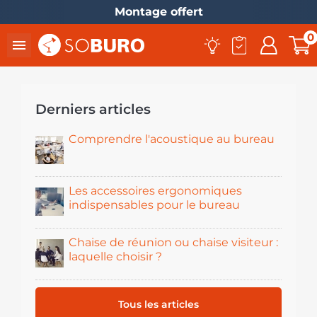
Mobilier garanti 5 ans
0

Derniers articles
Comprendre l'acoustique au bureau
Les accessoires ergonomiques
indispensables pour le bureau
Chaise de réunion ou chaise visiteur :
laquelle choisir ?
Tous les articles