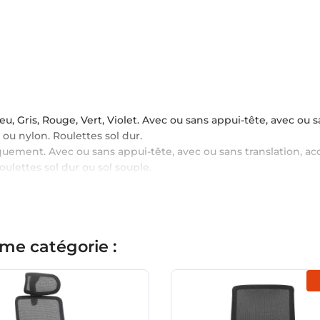
leu, Gris, Rouge, Vert, Violet. Avec ou sans appui-tête, avec ou 
ou nylon. Roulettes sol dur.
niquement. Avec ou sans appui-tête, avec ou sans translation, a
ulettes sol dur ou sol souple.
me catégorie :