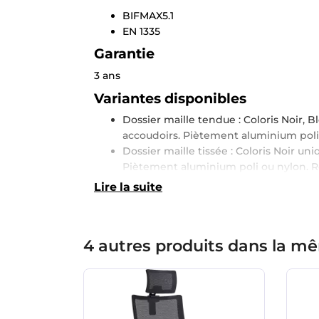
BIFMAX5.1
EN 1335
Garantie
3 ans
Variantes disponibles
Dossier maille tendue : Coloris Noir, B
accoudoirs. Piètement aluminium poli 
Dossier maille tissée : Coloris Noir u
Piètement aluminium poli ou nylon. Ro
Lire la suite
4 autres produits dans la mê