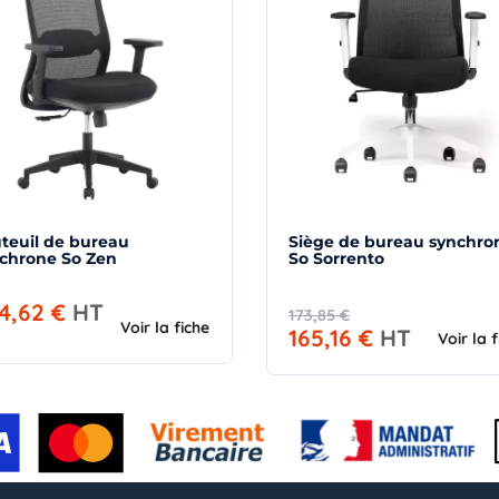
teuil de bureau
Siège de bureau synchro
synchrone So Zen
So Sorrento
4,62 €
HT
173,85 €
Voir la fiche
165,16 €
HT
Voir la 