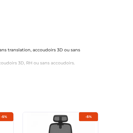
sans translation, accoudoirs 3D ou sans
ccoudoirs 3D, RH ou sans accoudoirs.
-5%
-5%