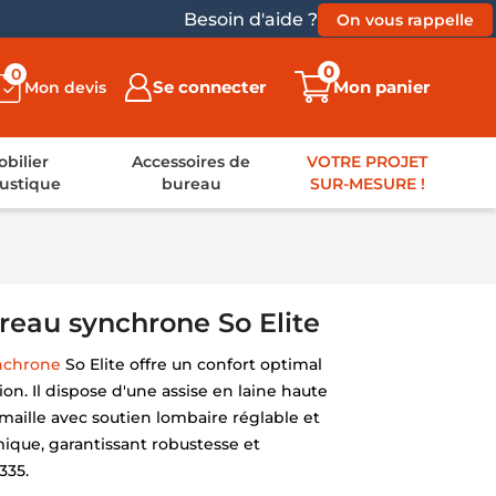
Besoin d'aide ?
On vous rappelle
0
0
Se connecter
Mon panier
Mon devis
bilier
Accessoires de
VOTRE PROJET
ustique
bureau
SUR-MESURE !
reau synchrone So Elite
ynchrone
So Elite offre un confort optimal
ion. Il dispose d'une assise en laine haute
 maille avec soutien lombaire réglable et
ique, garantissant robustesse et
335.