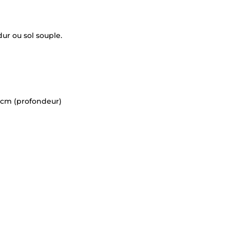
×
Demande de rappel
dur ou sol souple.
0 cm (profondeur)