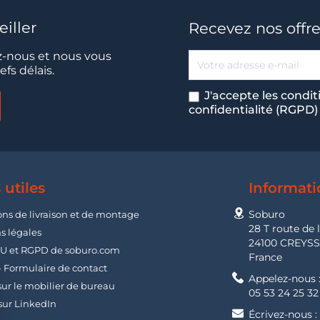
iller
Recevez nos offre
-nous et nous vous
fs délais.
J'accepte les condit
confidentialité (RGPD)
 utiles
Informati
Soburo
ons de livraison et de montage
28 T route de 
s légales
24100 CREYS
U et RGPD de soburo.com
France
- Formulaire de contact
Appelez-nous 
ur le mobilier de bureau
05 53 24 25 32
sur LinkedIn
Écrivez-nous :