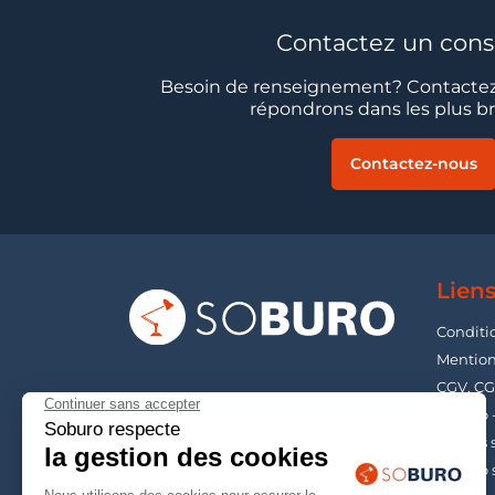
Contactez un conse
Besoin de renseignement? Contactez
répondrons dans les plus bre
Contactez-nous
Liens
Conditi
Mention
CGV, CG
Soburo 
Guides s
Soburo 