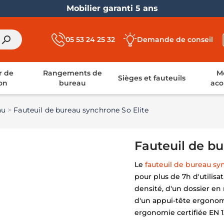
Livraison France entière
search
05 53 24 25 32
Demande de conseil
r de
Rangements de
Mo
Sièges et fauteuils
on
bureau
aco
au
Fauteuil de bureau synchrone So Elite
Fauteuil de bu
Le
fauteuil de bureau s
pour plus de 7h d'utilisat
densité, d'un dossier en
d'un appui-tête ergonom
ergonomie certifiée EN 1