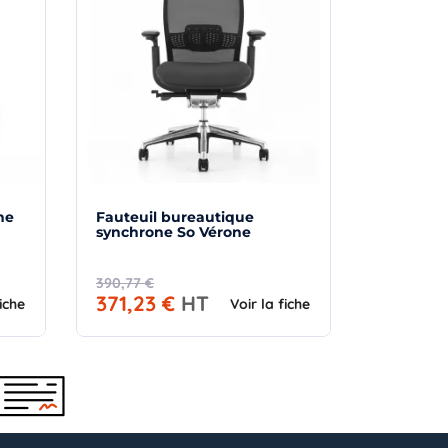
ne
Fauteuil bureautique
synchrone So Vérone
390,77 €
371,23 €
HT
fiche
Voir la fiche