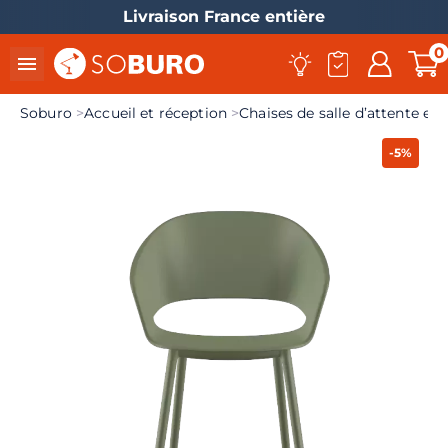
Livraison France entière
0

Soburo
Accueil et réception
Chaises de salle d’attente et 
-5%
el