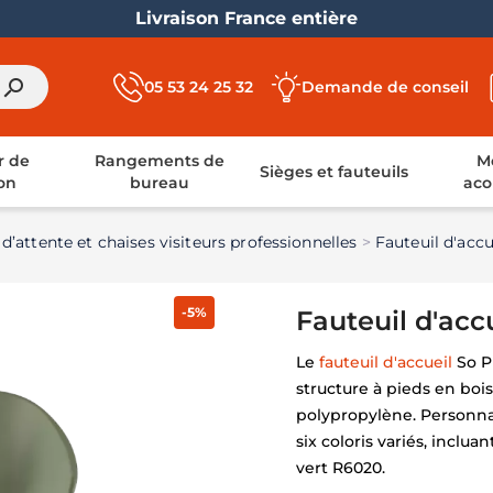
Livraison France entière
search
05 53 24 25 32
Demande de conseil
r de
Rangements de
Mo
Sièges et fauteuils
on
bureau
aco
 d’attente et chaises visiteurs professionnelles
Fauteuil d'accu
-5%
Fauteuil d'acc
Le
fauteuil d'accueil
So Pr
structure à pieds en boi
polypropylène. Personnal
six coloris variés, inclu
vert R6020.