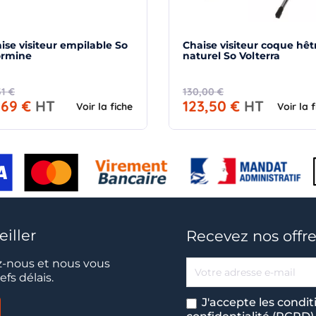
ise visiteur empilable So
Chaise visiteur coque hêt
ormine
naturel So Volterra
31 €
130,00 €
,69 €
HT
123,50 €
HT
Voir la fiche
Voir la 
iller
Recevez nos offre
-nous et nous vous
fs délais.
J'accepte les condit