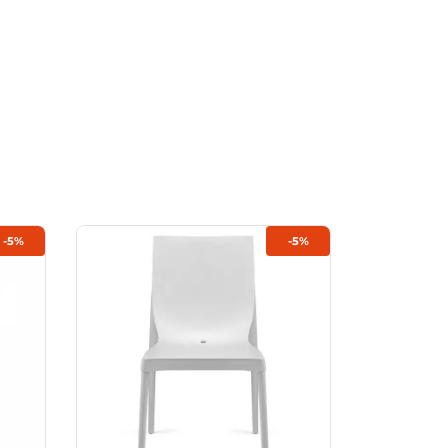
-5%
-5%