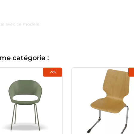
us avec ce modèle.
me catégorie :
-5%