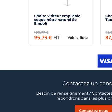
Chaise visiteur empilable
Cha
coque hêtre naturel So
Ta
Empoli
100,77 €
92,
95,73 €
HT
87
Voir la fiche
Contactez un conse
Besoin de renseignement? Contactez
répondrons dans les plus bre
Contactez-nous