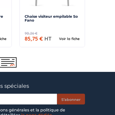
re
Chaise visiteur empilable So
Fano
90,26 €
85,75 €
HT
fiche
Voir la fiche
s spéciales
ions générales et la politique de