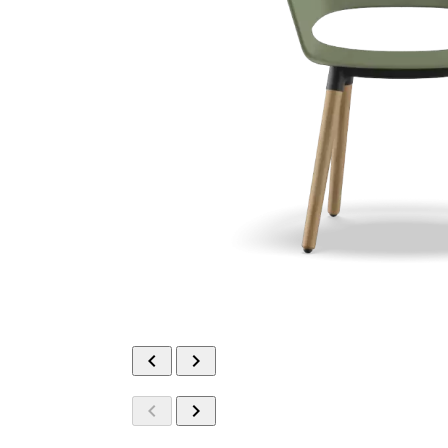



