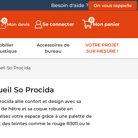
Besoin d'aide ?
On vous rappelle
0
0
Se connecter
Mon panier
Mon devis
bilier
Accessoires de
VOTRE PROJET
ustique
bureau
SUR-MESURE !
eil So Procida
ueil So Procida
ocida allie confort et design avec sa
s de hêtre et sa coque robuste en
isez votre espace grâce à une palette de
ant des teintes comme le rouge R3011 ou le