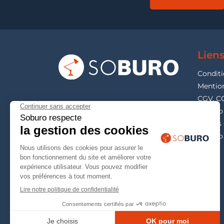
Liens
Conditi
Mention
CGV, C
Soburo 
Guides 
Soburo 