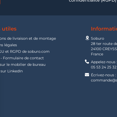
confidentialité (RGPD)
 utiles
Informati
ons de livraison et de montage
Soburo
28 ter route d
s légales
24100 CREYS
GU et RGPD de soburo.com
France
- Formulaire de contact
Appelez-nous 
sur le mobilier de bureau
05 53 24 25 32
sur LinkedIn
Écrivez-nous :
commande@s