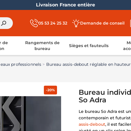
Livraison France entière
search
05 53 24 25 32
Demande de conseil
r de
Rangements de
Mo
Sièges et fauteuils
on
bureau
aco
eaux professionnels
Bureau assis-debout réglable en hauteur
-20%
Bureau individ
So Adra
Le bureau So Adra est u
contemporain et futuris
assis-debout
, il est fac
ajusté en un clic selon le