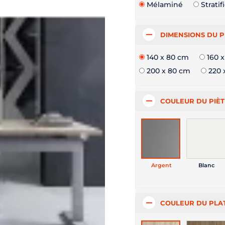
Mélaminé
Stratif
DIMENSIONS DU 
140 x 80 cm
160 
200 x 80 cm
220 
COULEUR DU PIÈ
Argent
Blanc
COULEUR DU PLA