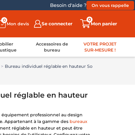
Besoin d'aide ?
On vous rappelle
0
0
Se connecter
Mon panier
Mon devis
bilier
Accessoires de
VOTRE PROJET
ustique
bureau
SUR-MESURE !
Bureau individuel réglable en hauteur So
uel réglable en hauteur
n équipement professionnel au design
te. Appartenant à la gamme des
bureaux
ilement réglable en hauteur et peut être
s besoins de l'utilisateur. Configurez votre