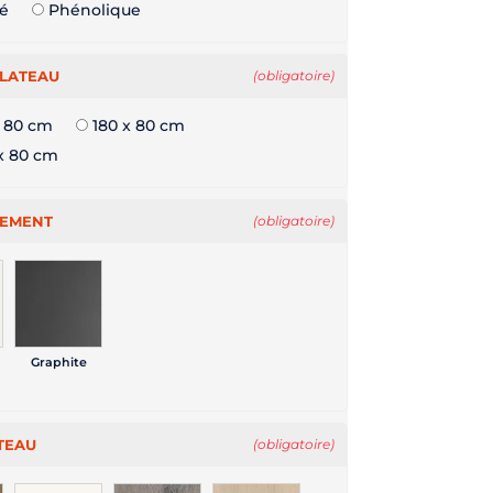
ié
Phénolique
PLATEAU
(obligatoire)
x 80 cm
180 x 80 cm
x 80 cm
TEMENT
(obligatoire)
Graphite
TEAU
(obligatoire)