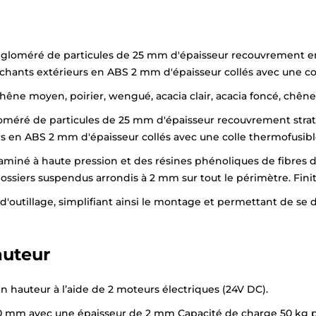
ggloméré de particules de 25 mm d'épaisseur recouvrement e
chants extérieurs en ABS 2 mm d'épaisseur collés avec une col
e, chêne moyen, poirier, wengué, acacia clair, acacia foncé, chên
gloméré de particules de 25 mm d'épaisseur recouvrement strat
s en ABS 2 mm d'épaisseur collés avec une colle thermofusible
aminé à haute pression et des résines phénoliques de fibres d
ssiers suspendus arrondis à 2 mm sur tout le périmètre. Finiti
n d'outillage, simplifiant ainsi le montage et permettant de s
auteur
n hauteur à l’aide de 2 moteurs électriques (24V DC).
mm avec une épaisseur de 2 mm Capacité de charge 50 kg pa