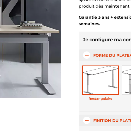
produit dès maintenant 
Garantie 3 ans + extensio
semaines.
Je configure ma c
FORME DU PLATE
Rectangulaire
FINITION DU PLA