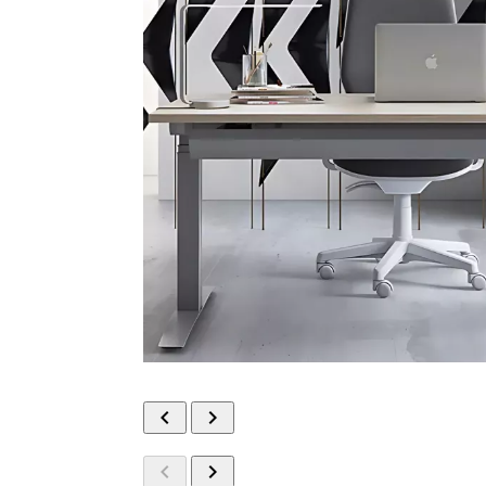



