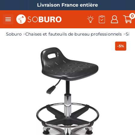
Livraison France entière
0

Soburo
Chaises et fauteuils de bureau professionnels
Sièg
-5%
el