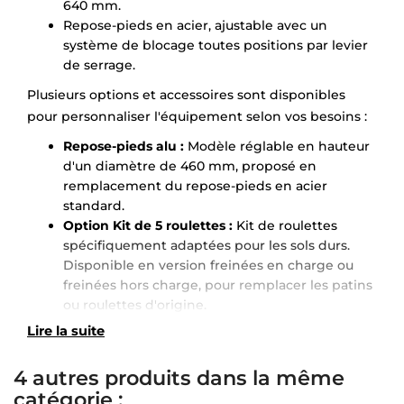
640 mm.
Repose-pieds en acier, ajustable avec un
système de blocage toutes positions par levier
de serrage.
Plusieurs options et accessoires sont disponibles
pour personnaliser l'équipement selon vos besoins :
Repose-pieds alu :
Modèle réglable en hauteur
d'un diamètre de 460 mm, proposé en
remplacement du repose-pieds en acier
standard.
Option Kit de 5 roulettes :
Kit de roulettes
spécifiquement adaptées pour les sols durs.
Disponible en version freinées en charge ou
freinées hors charge, pour remplacer les patins
ou roulettes d'origine.
×
Demande de rappel
Lire la suite
4 autres produits dans la même
catégorie :