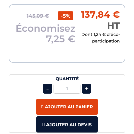
137,84 €
-5%
145,09 €
HT
Économisez
Dont 1,24 € d'éco-
7,25 €
participation
QUANTITÉ
-
+
AJOUTER AU PANIER
AJOUTER AU DEVIS