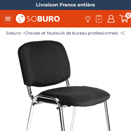
Livraison France entière
0

Soburo
Chaises et fauteuils de bureau professionnels
Chai
el