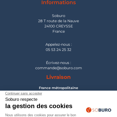
Informations
Soburo
28 T route de la Nauve
24100 CREYSSE
France
Appelez-nous :
05 53 24 25 32
Écrivez-nous :
commande@soburo.com
Livraison
France métropolitaine
Pour les DOM-TOM, Belgique, Suisse, Luxembourg :
nous consulter
Montage