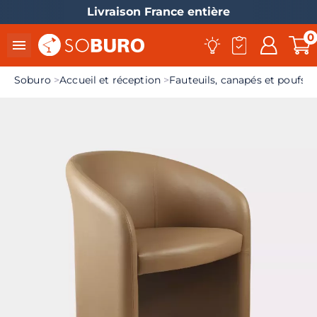
Livraison France entière
0

Soburo
Accueil et réception
Fauteuils, canapés et poufs d
el