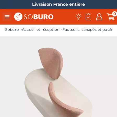
Livraison France entière
0

Soburo
Accueil et réception
Fauteuils, canapés et poufs d
el