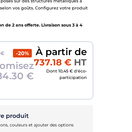
 posés sur des structures métalliques à
selon vos goûts. Configurez votre produit
n de 2 ans offerte. Livraison sous 3 à 4
À partir de
-20%
 €
737.18 €
HT
omisez
Dont 10,45 € d'éco-
84.30 €
participation
re produit
ons, couleurs et ajouter des options