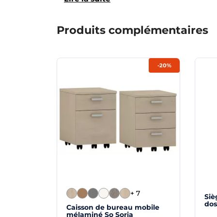
Produits complémentaires
-20%
+ 7
Siè
dos
Caisson de bureau mobile
mélaminé So Soria