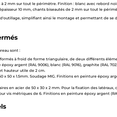
à 2 mm sur tout le périmètre. Finition : blanc avec rebord noir
d'épaisseur 10 mm, chants biseautés de 2 mm sur tout le périmèt
n d'outillage, simplifiant ainsi le montage et permettant de s
ermés
reau sont :
formés à froid de forme triangulaire, de deux différents éléme
e époxy argent (RAL 9006), blanc (RAL 9016), graphite (RAL 702
et hauteur utile de 2 cm.
50 x 50 x 1.5mm. Soudage MIG. Finitions en peinture époxy arg
aires en acier de 50 x 30 x 2 mm. Pour la fixation des latéraux,
×
Demande de rappel
our vis métriques de 6. Finitions en peinture époxy argent (RA
ls