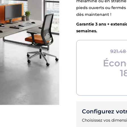
mélaminé ou en stratifié
pieds ouverts ou fermés 
dès maintenant !
Garantie 3 ans + extensio
semaines.
921.48
Écon
1
Configurez vot
Choisissez vos dimensi