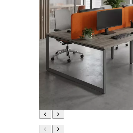



