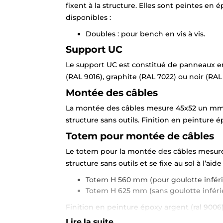
fixent à la structure. Elles sont peintes en
disponibles :
Doubles : pour bench en vis à vis.
Support UC
Le support UC est constitué de panneaux en
(RAL 9016), graphite (RAL 7022) ou noir (RAL 90
Montée des câbles
La montée des câbles mesure 45x52 un mm h
structure sans outils. Finition en peinture ép
Totem pour montée de câbles
Le totem pour la montée des câbles mesure 1
structure sans outils et se fixe au sol à l’aid
Totem H 560 mm (pour goulotte inféri
Totem H 625 mm (sans goulotte inféri
Finition en peinture époxy argent (ral 9006), 
Lire la suite