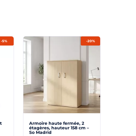
-5%
-20%
t
Armoire haute fermée, 2
Meuble 4 
étagères, hauteur 158 cm –
dossiers
So Madrid
hauteur 