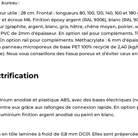
 bureau :
r utile : 28 cm. Frontal : longueurs 80, 100, 120, 140, 160 et 180 
r et écrous M6. Finition époxy argent (RAL 9006), blanc (RAL 90
r (graphite, argent, blanc, gris, hêtre, chêne moyen, poirier, 
n PVC de 2mm d'épaisseur. En option rail pour compléments. Ti
. En option rail pour compléments. Méthacrylate : 6 mm d'épai
 panneau microporeux de base PET 100% recyclé de 2,40 (kg/m2
gne). Nous vous conseillons des tissus poreux et d'éviter ceux 
rification
uminium anodisé et plastique ABS, avec des bases électriques (n
ntre eux grâce aux rallonges de connexion rapide. En option p
luminium finition argent anodisé ou peint en blanc.
s en tôle laminée à froid de 0,8 mm DC01. Elles sont prépercées 