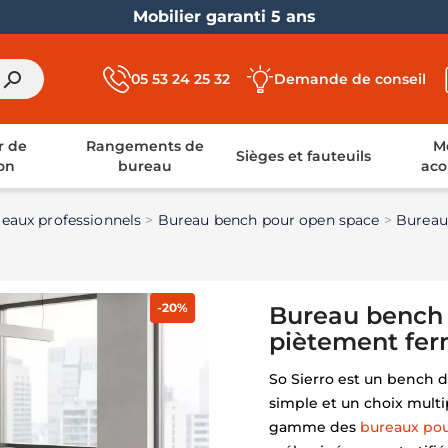
Livraison France entière
search
05 53 24 25 32
Demande de conseil
r de
Rangements de
Mo
Sièges et fauteuils
on
bureau
aco
eaux professionnels
Bureau bench pour open space
Bureau 
-20%
Bureau bench v
piètement ferm
So Sierro est un bench d
simple et un choix multipl
gamme des
bureaux po