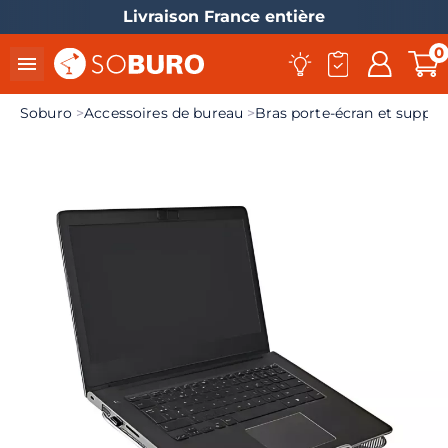
Livraison France entière
0

Soburo
Accessoires de bureau
Bras porte-écran et suppor
el