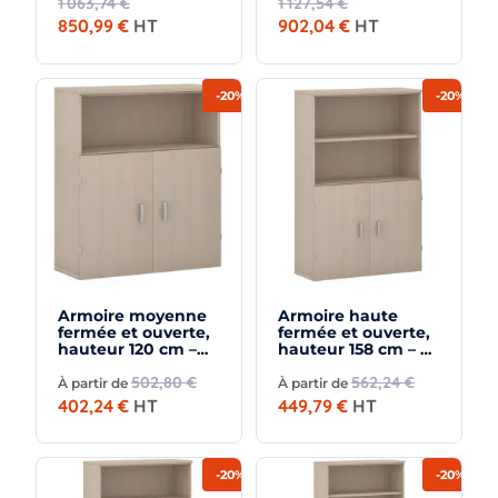
1 063,74 €
1 127,54 €
850,99 €
HT
902,04 €
HT
-20%
-20%
Armoire moyenne
Armoire haute
fermée et ouverte,
fermée et ouverte,
hauteur 120 cm –
hauteur 158 cm – So
So Madrid
Madrid
502,80 €
562,24 €
À partir de
À partir de
402,24 €
HT
449,79 €
HT
-20%
-20%