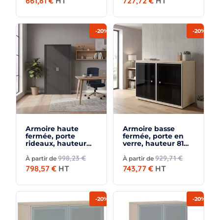
661,81 €
HT
727,72 €
HT
-20%
-20%
Armoire haute
Armoire basse
fermée, porte
fermée, porte en
rideaux, hauteur
verre, hauteur 81
196 cm – So Madrid
cm – So Madrid
998,23 €
929,71 €
À partir de
À partir de
798,57 €
HT
743,77 €
HT
-20%
-20%