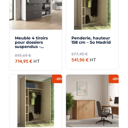
Meuble 4 tiroirs
Penderie, hauteur
pour dossiers
158 cm – So Madrid
suspendus –
hauteur 158 cm – So
677,45 €
Madrid
893,69 €
541,96 €
HT
714,95 €
HT
-20%
-20%