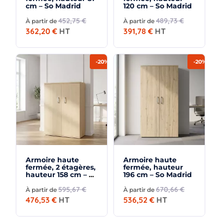
cm – So Madrid
120 cm – So Madrid
452,75 €
489,73 €
À partir de
À partir de
362,20 €
HT
391,78 €
HT
-20%
-20%
Armoire haute
Armoire haute
fermée, 2 étagères,
fermée, hauteur
hauteur 158 cm – So
196 cm – So Madrid
Madrid
595,67 €
670,66 €
À partir de
À partir de
476,53 €
HT
536,52 €
HT