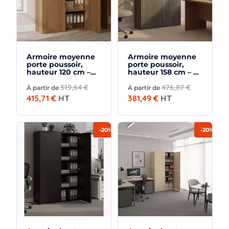
Armoire moyenne
Armoire moyenne
porte poussoir,
porte poussoir,
hauteur 120 cm –
hauteur 158 cm – So
So Madrid
Madrid
519,64 €
476,87 €
À partir de
À partir de
415,71 €
HT
381,49 €
HT
-20%
-20%