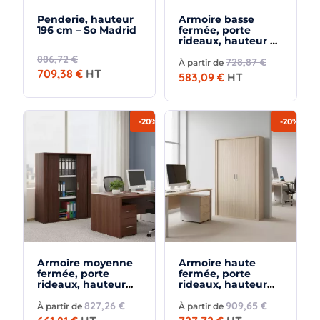
Penderie, hauteur
Armoire basse
196 cm – So Madrid
fermée, porte
rideaux, hauteur 81
cm – So Madrid
886,72 €
728,87 €
À partir de
709,38 €
HT
583,09 €
HT
-20%
-20%
×
Demande de rappel
Armoire moyenne
Armoire haute
fermée, porte
fermée, porte
rideaux, hauteur
rideaux, hauteur
120 cm – So Madrid
158 cm – So Madrid
827,26 €
909,65 €
À partir de
À partir de