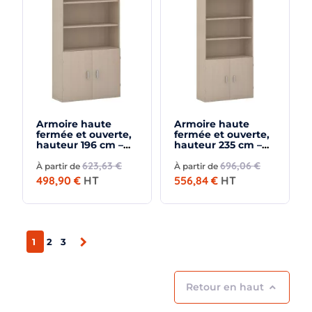
Armoire haute
Armoire haute
fermée et ouverte,
fermée et ouverte,
hauteur 196 cm –
hauteur 235 cm –
So Madrid
So Madrid
623,63 €
696,06 €
À partir de
À partir de
498,90 €
HT
556,84 €
HT

1
2
3
Retour en haut
