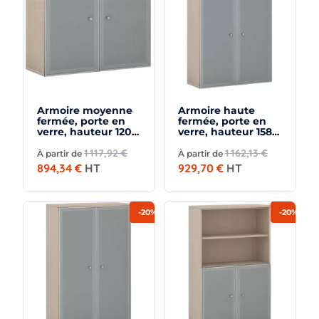
Armoire moyenne
Armoire haute
fermée, porte en
fermée, porte en
verre, hauteur 120
verre, hauteur 158
cm – So Madrid
cm – So Madrid
1 117,92 €
1 162,13 €
À partir de
À partir de
894,34 €
HT
929,70 €
HT
-20%
-20%