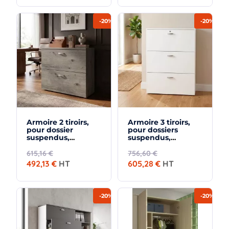
-20%
-20%
Armoire 2 tiroirs,
Armoire 3 tiroirs,
pour dossier
pour dossiers
suspendus,
suspendus,
hauteur 81 cm - So
hauteur 120 cm - So
Madrid
Madrid
615,16 €
756,60 €
492,13 €
HT
605,28 €
HT
-20%
-20%