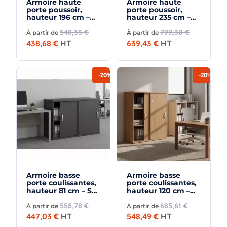
Armoire haute
Armoire haute
porte poussoir,
porte poussoir,
hauteur 196 cm –
hauteur 235 cm –
So Madrid
So Madrid
548,35 €
799,30 €
À partir de
À partir de
438,68 €
HT
639,43 €
HT
-20%
-20%
Armoire basse
Armoire basse
porte coulissantes,
porte coulissantes,
hauteur 81 cm – So
hauteur 120 cm –
Madrid
So Madrid
558,78 €
685,61 €
À partir de
À partir de
447,03 €
HT
548,49 €
HT