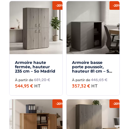
-20%
-20%
Armoire haute
Armoire basse
fermée, hauteur
porte poussoir,
235 cm – So Madrid
hauteur 81 cm – So
Madrid
681,20 €
446,65 €
À partir de
À partir de
544,95 €
HT
357,32 €
HT
-20%
-20%