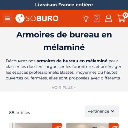
Livraison France entière
0

Armoires de bureau en
mélaminé
Découvrez nos
armoires de bureau en mélaminé
pour
classer les dossiers, organiser les fournitures et aménager
les espaces professionnels. Basses, moyennes ou hautes,
ouvertes ou fermées, elles sont proposées avec différents
el
systèmes d’ouverture, dimensions et finitions pour
VOIR PLUS
expand_more
s’accorder avec votre mobilier de bureau.
expand_more
Pertinence
88 articles
-20%
-20%