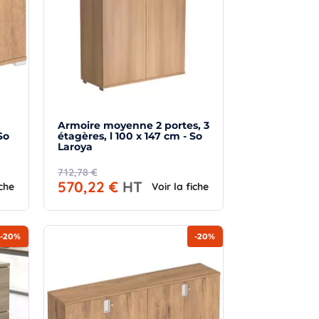
Armoire moyenne 2 portes, 3
So
étagères, l 100 x 147 cm - So
Laroya
712,78 €
570,22 €
HT
iche
Voir la fiche
-20%
-20%