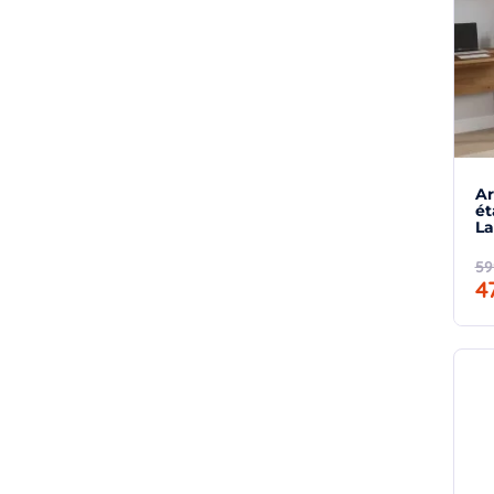
Ar
ét
La
59
4