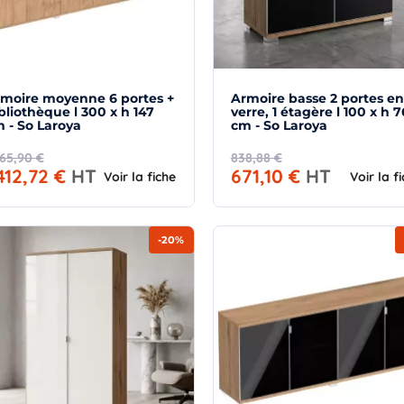
moire moyenne 6 portes +
Armoire basse 2 portes en
bliothèque l 300 x h 147
verre, 1 étagère l 100 x h 7
 - So Laroya
cm - So Laroya
765,90 €
838,88 €
 412,72 €
HT
671,10 €
HT
Voir la fiche
Voir la f
-20%