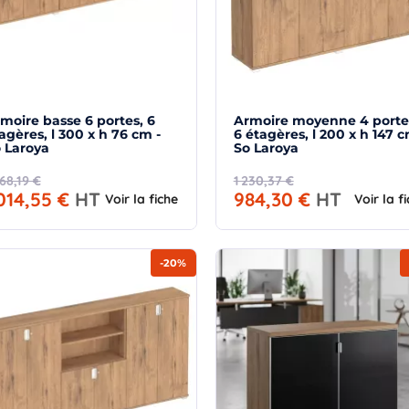
moire basse 6 portes, 6
Armoire moyenne 4 porte
gères, l 300 x h 76 cm -
6 étagères, l 200 x h 147 c
 Laroya
So Laroya
268,19 €
1 230,37 €
 014,55 €
HT
984,30 €
HT
Voir la fiche
Voir la f
-20%