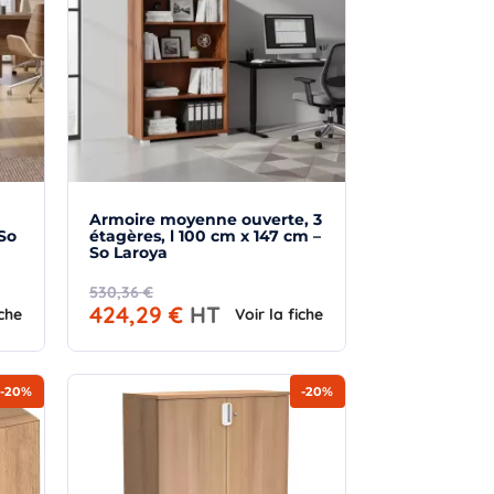
Armoire moyenne ouverte, 3
 So
étagères, l 100 cm x 147 cm –
So Laroya
530,36 €
424,29 €
HT
iche
Voir la fiche
-20%
-20%