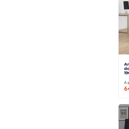
Ar
do
19
À 
6