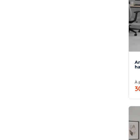
Ar
ha
À 
3