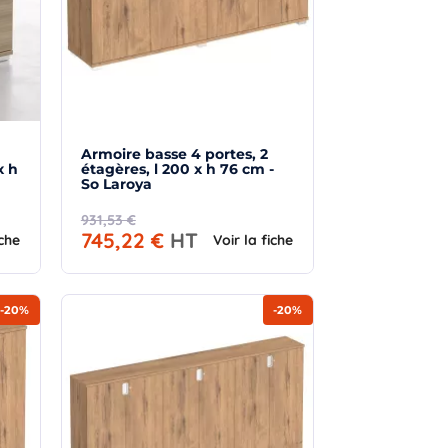
Armoire basse 4 portes, 2
x h
étagères, l 200 x h 76 cm -
So Laroya
931,53 €
745,22 €
HT
iche
Voir la fiche
-20%
-20%