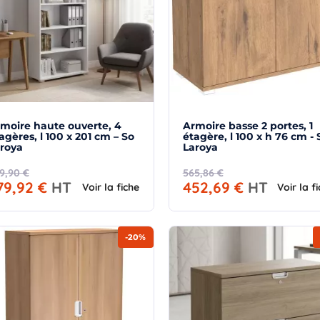
moire haute ouverte, 4
Armoire basse 2 portes, 1
agères, l 100 x 201 cm – So
étagère, l 100 x h 76 cm - 
roya
Laroya
9,90 €
565,86 €
79,92 €
HT
452,69 €
HT
Voir la fiche
Voir la f
-20%
×
Demande de rappel