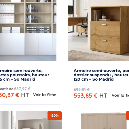
moire semi-ouverte,
Armoire semi-ouverte, po
rtes poussoirs, hauteur
dossier suspendu , haute
5 cm – So Madrid
120 cm – So Madrid
687,97 €
partir de
692,31 €
50,37 €
HT
553,85 €
HT
Voir la fiche
Voir la f
-20%