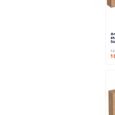
Ar
éta
So
1 
1