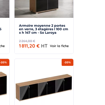
Armoire moyenne 2 portes
6
en verre, 3 étagères l 100 cm
x h 147 cm - So Laroya
2 264,00 €
1 811,20 €
HT
iche
Voir la fiche
-20%
-20%