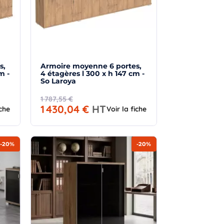
s,
Armoire moyenne 6 portes,
m -
4 étagères l 300 x h 147 cm -
So Laroya
1 787,55 €
1 430,04 €
HT
iche
Voir la fiche
-20%
-20%