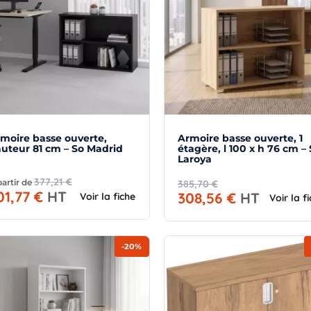
moire basse ouverte,
Armoire basse ouverte, 1
uteur 81 cm – So Madrid
étagère, l 100 x h 76 cm –
Laroya
377,21 €
partir de
385,70 €
01,77 €
HT
308,56 €
HT
Voir la fiche
Voir la f
-20%