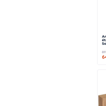
Ar
ét
So
81
6