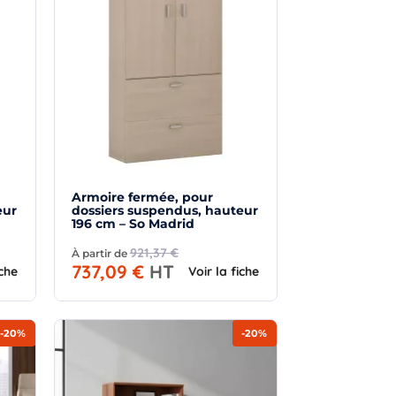
Armoire fermée, pour
eur
dossiers suspendus, hauteur
196 cm – So Madrid
921,37 €
À partir de
737,09 €
HT
iche
Voir la fiche
-20%
-20%