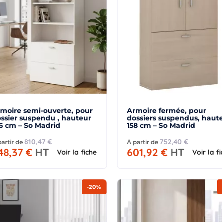
moire semi-ouverte, pour
Armoire fermée, pour
ssier suspendu , hauteur
dossiers suspendus, haut
6 cm – So Madrid
158 cm – So Madrid
810,47 €
752,40 €
partir de
À partir de
48,37 €
HT
601,92 €
HT
Voir la fiche
Voir la f
-20%