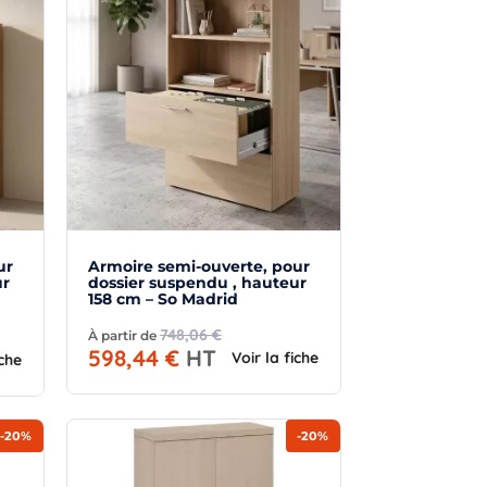
ur
Armoire semi-ouverte, pour
ur
dossier suspendu , hauteur
158 cm – So Madrid
748,06 €
À partir de
598,44 €
HT
Voir la fiche
iche
-20%
-20%