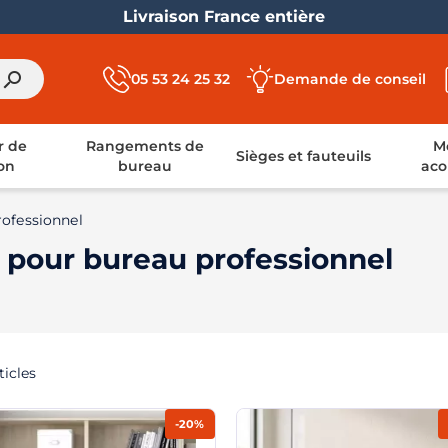
Livraison France entière
search
05 53 24 25 32
Demande de conseil
r de
Rangements de
Mo
Sièges et fauteuils
on
bureau
aco
ofessionnel
pour bureau professionnel
ticles
-20%