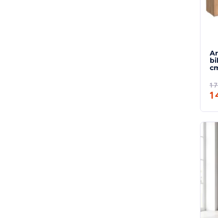
Ar
bi
cm
1 
1