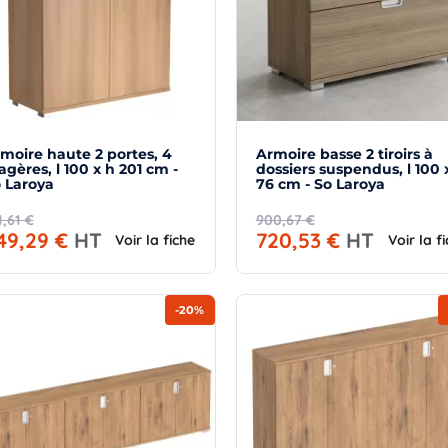
moire haute 2 portes, 4
Armoire basse 2 tiroirs à
agères, l 100 x h 201 cm -
dossiers suspendus, l 100 
 Laroya
76 cm - So Laroya
1,61 €
900,67 €
49,29 €
HT
720,53 €
HT
Voir la fiche
Voir la f
-20%