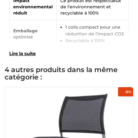
Impact
Ce produit est respectueux
environnemental
de l'environnement et
×
Demande de rappel
réduit
recyclable à 100%
1 colis compact pour une
Emballage
réduction de l'impact CO2
optimisé
Recyclable à 100%
Lire la suite
4 autres produits dans la même
catégorie :
-5%