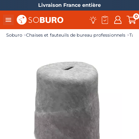
Livraison France entière
0

Soburo
Chaises et fauteuils de bureau professionnels
Tabo
el