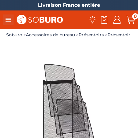
Livraison France entière
0

Soburo
Accessoires de bureau
Présentoirs
Présentoir m
el