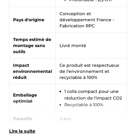
Conception et
Pays d'origine
développement France -
Fabrication RPC
Temps estimé de
montage sans
Livré monté
×
Demande de rappel
outils
Impact
Ce produit est respectueux
environnemental
de l'environnement et
réduit
recyclable à 100%
1 colis compact pour une
Emballage
réduction de l'impact CO2
optimisé
Recyclable à 100%
Garantie
2 ans
Lire la suite