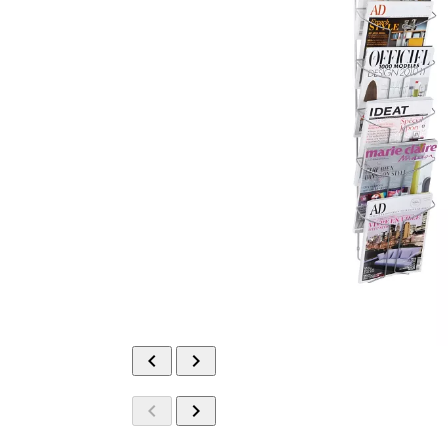



