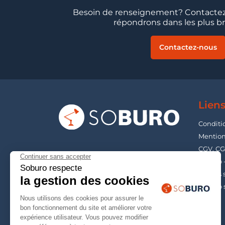
Besoin de renseignement? Contactez
répondrons dans les plus bre
Contactez-nous
Liens
Conditi
Mention
CGV, CG
Soburo 
Guides s
Soburo 