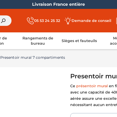
Livraison France entière
search
05 53 24 25 32
Demande de conseil
r de
Rangements de
Mo
Sièges et fauteuils
on
bureau
aco
Presentoir mural 7 compartiments
Presentoir mu
Ce
présentoir mural
en f
avec une capacité de 400 
aérée assure une excelle
nécessitant aucun entreti