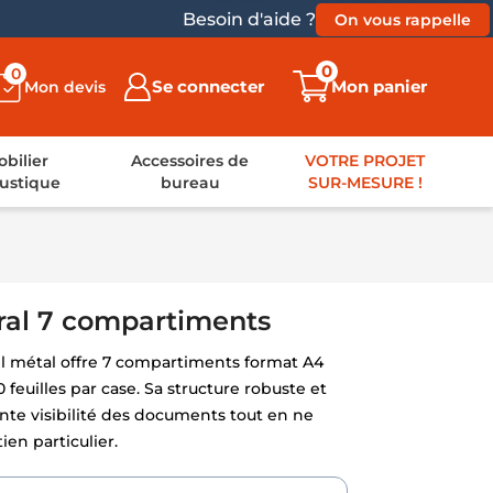
Besoin d'aide ?
On vous rappelle
0
0
Se connecter
Mon panier
Mon devis
bilier
Accessoires de
VOTRE PROJET
ustique
bureau
SUR-MESURE !
ral 7 compartiments
il métal offre 7 compartiments format A4
feuilles par case. Sa structure robuste et
nte visibilité des documents tout en ne
en particulier.