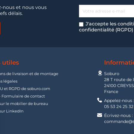
-nous et nous vous
fs délais.
J'accepte les condit
confidentialité (RGPD)
 utiles
Informati
Soburo
ons de livraison et de montage
28 T route de 
s légales
24100 CREYS
U et RGPD de soburo.com
France
- Formulaire de contact
Appelez-nous 
ur le mobilier de bureau
05 53 24 25 32
sur LinkedIn
Écrivez-nous :
commande@s