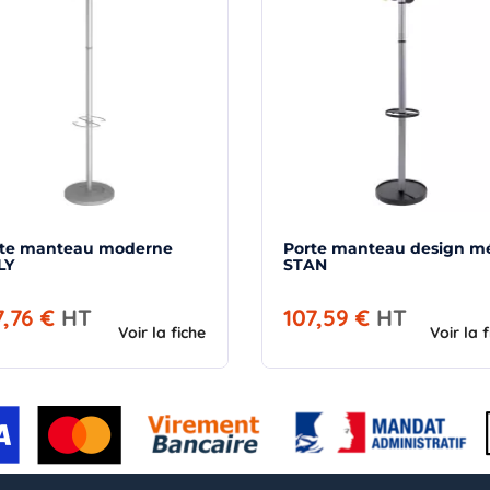
rte manteau moderne
Porte manteau design mé
LY
STAN
7,76 €
HT
107,59 €
HT
Voir la fiche
Voir la 