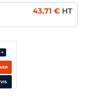
43,71 €
HT
+
NIER
VIS