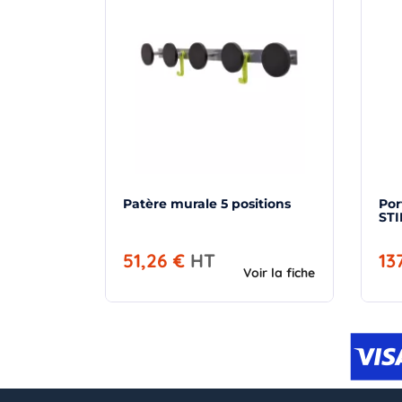
Patère murale 5 positions
Po
STI
51,26 €
HT
13
Voir la fiche