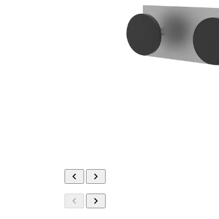



