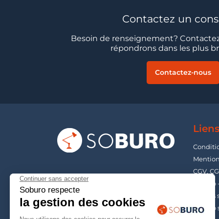
Contactez un conse
Besoin de renseignement? Contactez
répondrons dans les plus bre
Contactez-nous
Liens
Conditi
Mention
CGV, CG
Soburo 
Guides s
Soburo 