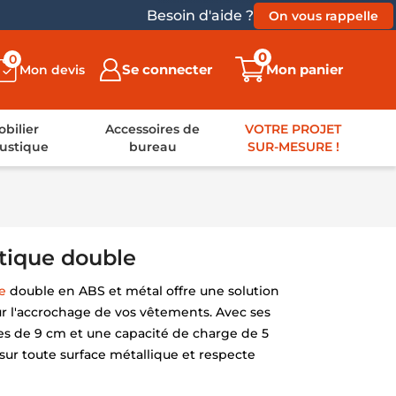
Besoin d'aide ?
On vous rappelle
0
0
Se connecter
Mon panier
Mon devis
bilier
Accessoires de
VOTRE PROJET
ustique
bureau
SUR-MESURE !
tique double
e
double en ABS et métal offre une solution
ur l'accrochage de vos vêtements. Avec ses
es de 9 cm et une capacité de charge de 5
l sur toute surface métallique et respecte