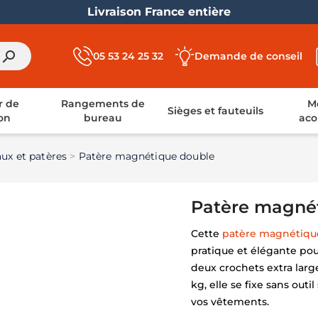
Livraison France entière
search
05 53 24 25 32
Demande de conseil
r de
Rangements de
Mo
Sièges et fauteuils
on
bureau
aco
ux et patères
Patère magnétique double
Patère magné
Cette
patère magnétiqu
pratique et élégante po
deux crochets extra larg
kg, elle se fixe sans outi
vos vêtements.