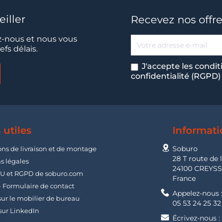
iller
Recevez nos offre
-nous et nous vous
fs délais.
J'accepte les condit
confidentialité (RGPD)
 utiles
Informati
Soburo
ons de livraison et de montage
28 T route de 
s légales
24100 CREYS
U et RGPD de soburo.com
France
- Formulaire de contact
Appelez-nous 
ur le mobilier de bureau
05 53 24 25 32
sur LinkedIn
Écrivez-nous :