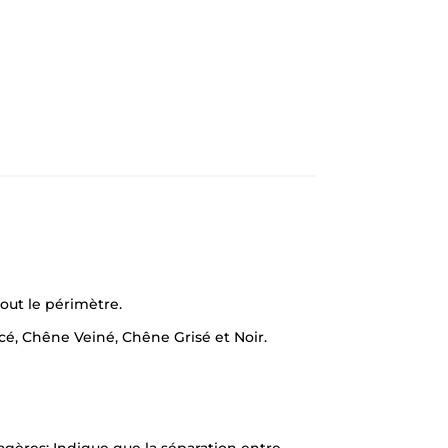
ut le périmètre.
ncé, Chêne Veiné, Chêne Grisé et Noir.
gères: Indique que la séparation entre