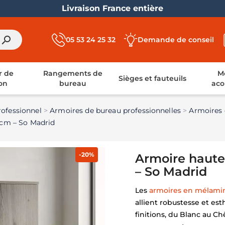
Livraison France entière
search
05 53 24 25 32
Demande de conseil
r de
Rangements de
Mo
Sièges et fauteuils
on
bureau
aco
ofessionnel
Armoires de bureau professionnelles
Armoires
 cm – So Madrid
-20%
Armoire haute
– So Madrid
Les
armoires en mélam
allient robustesse et est
finitions, du Blanc au C