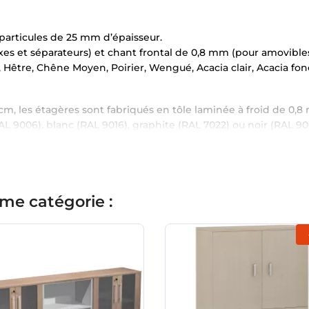
articules de 25 mm d’épaisseur.
xes et séparateurs) et chant frontal de 0,8 mm (pour amovibles
is, Hêtre, Chêne Moyen, Poirier, Wengué, Acacia clair, Acacia fo
cm, les étagères sont fabriqués en tôle laminée à froid de 0,
L 9006), blanc (RAL 9016), graphite (RAL 7022) ou noir (RAL 90
me catégorie :