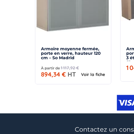
Armoire moyenne fermée,
Arm
porte en verre, hauteur 120
por
cm – So Madrid
3 é
81 
1 
1 117,92 €
À partir de
894,34 €
HT
Voir la fiche
Contactez un conse