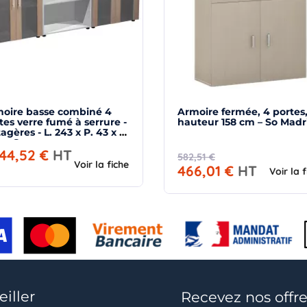
oire basse combiné 4
Armoire fermée, 4 portes
tes verre fumé à serrure -
hauteur 158 cm – So Madr
tagères - L. 243 x P. 43 x H.
cm So...
044,52 €
HT
582,51 €
Voir la fiche
466,01 €
HT
Voir la 
iller
Recevez nos offre