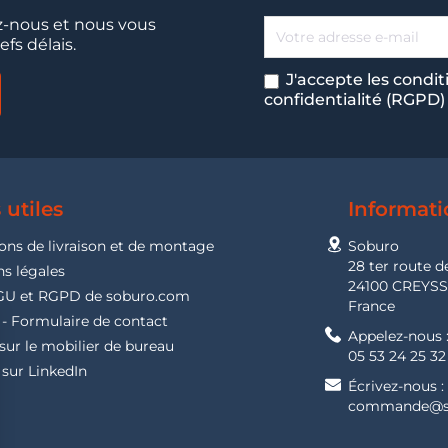
-nous et nous vous
fs délais.
J'accepte les condit
confidentialité (RGPD)
 utiles
Informati
ons de livraison et de montage
Soburo
28 ter route d
s légales
24100 CREYS
GU et RGPD de soburo.com
France
- Formulaire de contact
Appelez-nous 
sur le mobilier de bureau
05 53 24 25 32
sur LinkedIn
Écrivez-nous :
commande@s