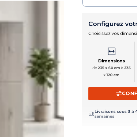
Configurez vot
Choisissez vos dimensi
Dimensions
de
235 x 60 cm
à
235
x 120 cm
CONF
Livraisons sous 3 à 
semaines