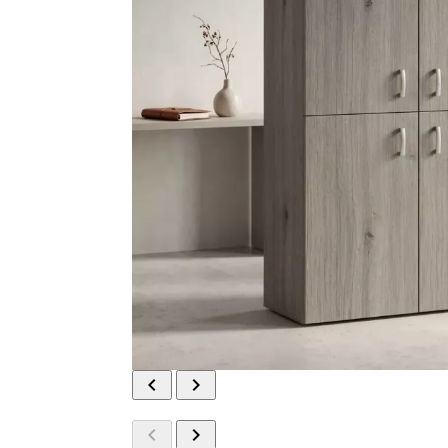



