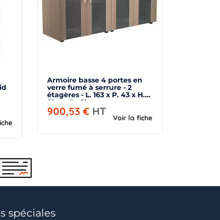
,
Armoire basse 4 portes en
id
verre fumé à serrure - 2
étagères - L. 163 x P. 43 x H.
81 cm So Flora
900,53 €
HT
Voir la fiche
fiche
s spéciales