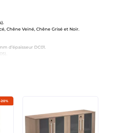
).
ncé, Chêne Veiné, Chêne Grisé et Noir.
8 mm d’épaisseur DC01.
05).
-20%