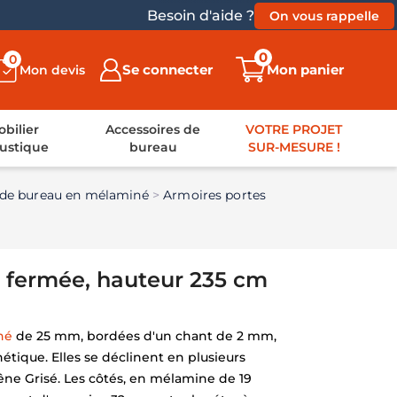
Besoin d'aide ?
On vous rappelle
0
0
Se connecter
Mon panier
Mon devis
bilier
Accessoires de
VOTRE PROJET
ustique
bureau
SUR-MESURE !
 de bureau en mélaminé
Armoires portes
 fermée, hauteur 235 cm
iné
de 25 mm, bordées d'un chant de 2 mm,
hétique. Elles se déclinent en plusieurs
hêne Grisé. Les côtés, en mélamine de 19