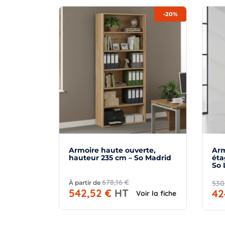
-20%
Armoire haute ouverte,
Arm
hauteur 235 cm – So Madrid
éta
So 
678,16 €
À partir de
530
542,52 €
HT
42
Voir la fiche