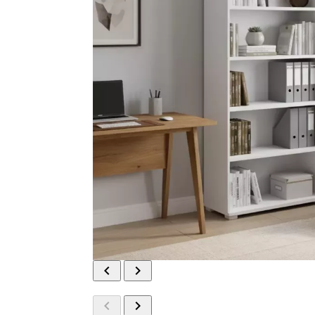



