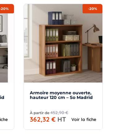
-20%
-20%
Armoire moyenne ouverte,
id
hauteur 120 cm – So Madrid
452,90 €
À partir de
362,32 €
HT
fiche
Voir la fiche