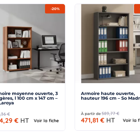
-20%
oire moyenne ouverte, 3
Armoire haute ouverte,
gères, l 100 cm x 147 cm –
hauteur 196 cm – So Madr
Laroya
589,77 €
,36 €
À partir de
471,81 €
HT
4,29 €
HT
Voir la 
Voir la fiche