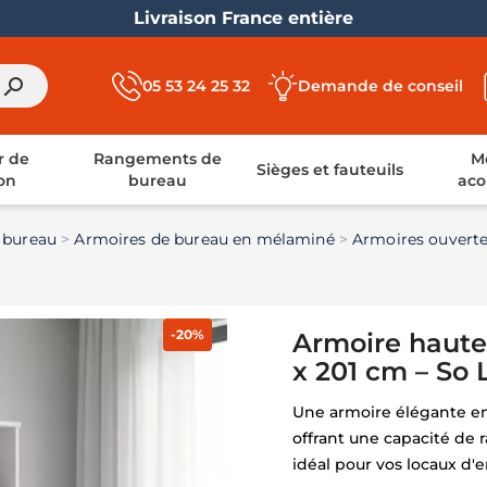
Livraison France entière
search
05 53 24 25 32
Demande de conseil
r de
Rangements de
Mo
Sièges et fauteuils
on
bureau
aco
 bureau
Armoires de bureau en mélaminé
Armoires ouvert
-20%
Armoire haute 
x 201 cm – So 
Une armoire élégante en 
offrant une capacité de
idéal pour vos locaux d'e