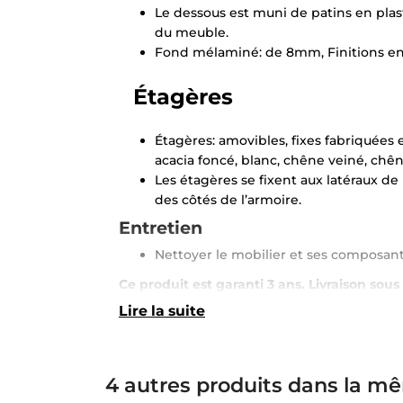
Le dessous est muni de patins en plast
du meuble.
Fond mélaminé: de 8mm, Finitions en ac
Étagères
Étagères: amovibles, fixes fabriquées
acacia foncé, blanc, chêne veiné, chêne
Les étagères se fixent aux latéraux de 
des côtés de l’armoire.
Entretien
Nettoyer le mobilier et ses composant
Ce produit est garanti 3 ans. Livraison sous
Lire la suite
4 autres produits dans la mê