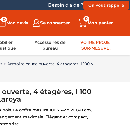
Besoin d'aide ?
On vous rappelle
0
0
Se connecter
Mon panier
Mon devis
bilier
Accessoires de
VOTRE PROJET
ustique
bureau
SUR-MESURE !
es
Armoire haute ouverte, 4 étagères, l 100 x
ouverte, 4 étagères, l 100
Laroya
bois. Le coffre mesure 100 x 42 x 201,40 cm,
 rangement maximale. Elégant et compact,
ntreprise.