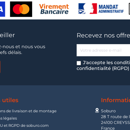
iller
Recevez nos offre
-nous et nous vous
fs délais.
J'accepte les condit
confidentialité (RGPD)
 utiles
Informati
Soburo
ons de livraison et de montage
28 T route de 
s légales
24100 CREYS
U et RGPD de soburo.com
France