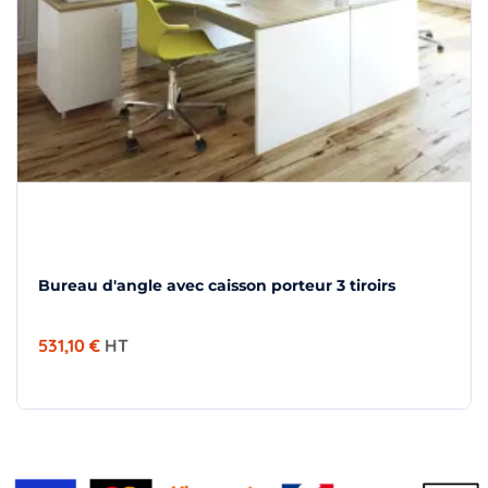
×
Demande de rappel
Bureau d'angle avec caisson porteur 3 tiroirs
531,10 €
HT