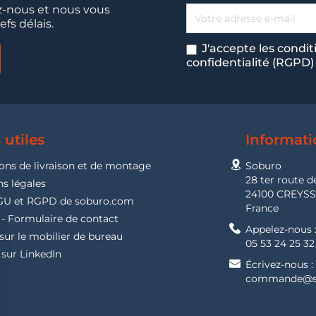
-nous et nous vous
fs délais.
J'accepte les condit
confidentialité (RGPD)
 utiles
Informati
ons de livraison et de montage
Soburo
28 ter route d
s légales
24100 CREYS
GU et RGPD de soburo.com
France
- Formulaire de contact
Appelez-nous 
sur le mobilier de bureau
05 53 24 25 32
sur LinkedIn
Écrivez-nous :
commande@s