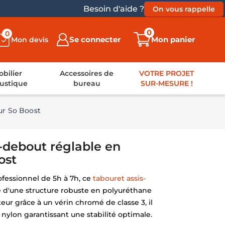
Besoin d'aide ?
On vous rappelle
0
0
Se connecter
Mon panier
Mon devis
bilier
Accessoires de
VOTRE PROJET
ustique
bureau
SUR-MESURE !
ur So Boost
-debout réglable en
ost
fessionnel de 5h à 7h, ce
tabouret assis-
 d'une structure robuste en polyuréthane
eur grâce à un vérin chromé de classe 3, il
 nylon garantissant une stabilité optimale.