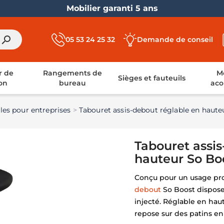
Livraison France entière
search
05 53 24 25 32
Demande de conseil
r de
Rangements de
Mo
Sièges et fauteuils
on
bureau
aco
les pour entreprises
Tabouret assis-debout réglable en haute
Tabouret assis
hauteur So Bo
Conçu pour un usage pro
debout
So Boost dispose
injecté. Réglable en haut
repose sur des patins en