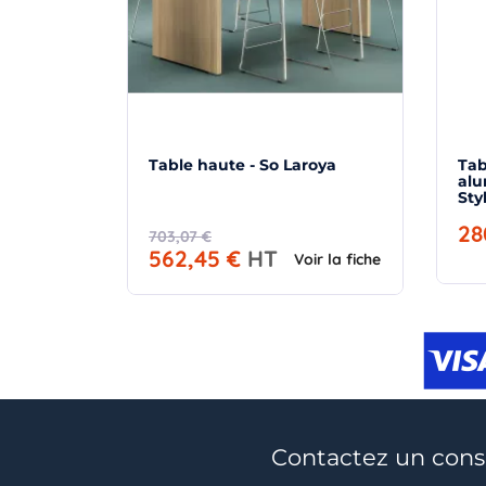
Table haute - So Laroya
Tab
alu
Sty
28
703,07 €
562,45 €
HT
Voir la fiche
Contactez un conse