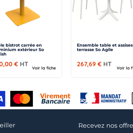
le bistrot carrée en
Ensemble table et assises
minium extérieur So
terrasse So Agile
lish
0,00 €
HT
267,69 €
HT
Voir la fiche
Voir la 
iller
Recevez nos offre