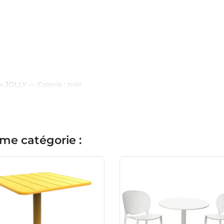
» JOLLY — Coloris : noir
me catégorie :