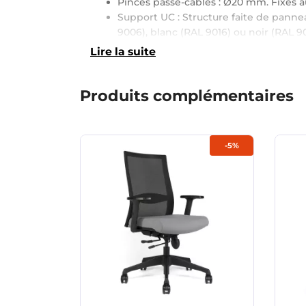
Pinces passe-câbles : Ø20 mm. Fixés au
Support UC : Structure faite de pann
9006), blanc (RAL 9016) ou noir (RAL 90
Lire la suite
Produits complémentaires
-5%