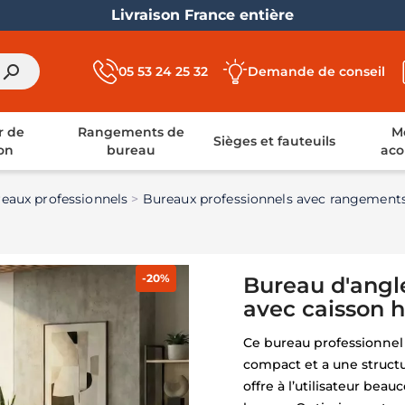
Livraison France entière
search
05 53 24 25 32
Demande de conseil
r de
Rangements de
Mo
Sièges et fauteuils
on
bureau
aco
eaux professionnels
Bureaux professionnels avec rangement
-20%
Bureau d'angl
avec caisson h
Ce bureau professionnel 
compact et a une struct
offre à l’utilisateur bea