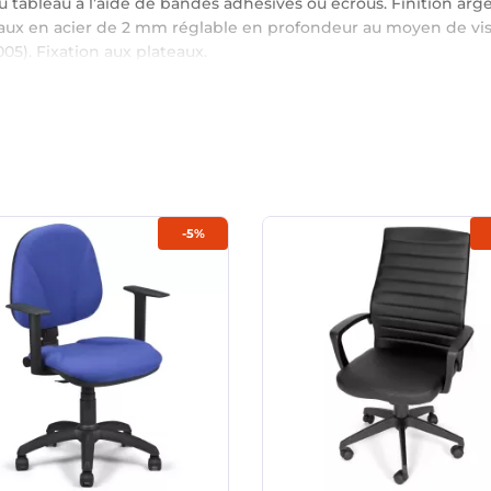
 tableau à l’aide de bandes adhésives ou écrous. Finition arge
eaux en acier de 2 mm réglable en profondeur au moyen de vis
05). Fixation aux plateaux.
-5%