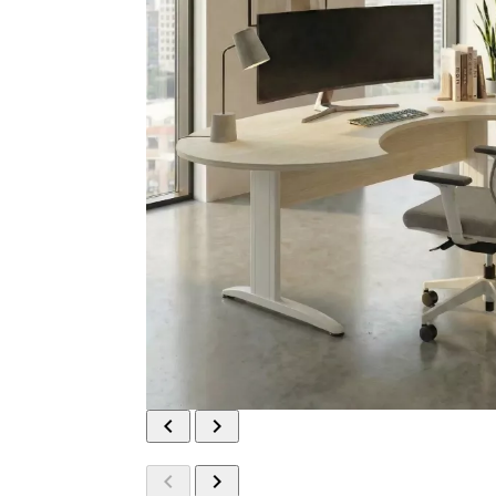



