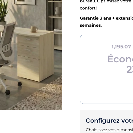
bureau. Optimisez votre e
confort!
Garantie 3 ans + extensio
semaines.
1,195.07
Écon
2
Configurez vot
Choisissez vos dimensi