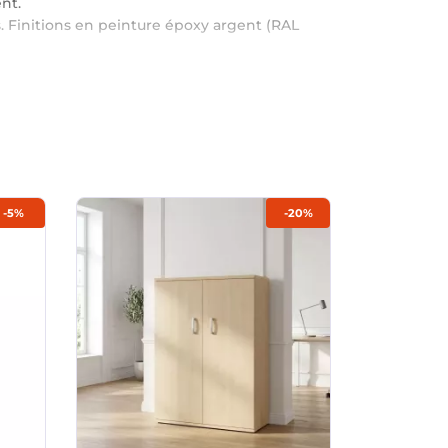
nt.
. Finitions en peinture époxy argent (RAL
-5%
-20%