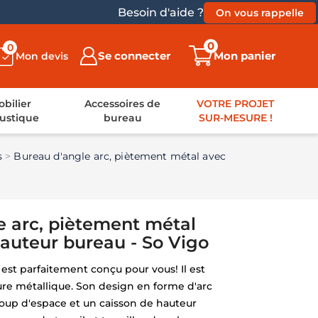
Besoin d'aide ?
On vous rappelle
0
0
Se connecter
Mon panier
Mon devis
bilier
Accessoires de
VOTRE PROJET
ustique
bureau
SUR-MESURE !
s
Bureau d'angle arc, piètement métal avec
e arc, piètement métal
auteur bureau - So Vigo
est parfaitement conçu pour vous! Il est
ure métallique. Son design en forme d'arc
ucoup d'espace et un caisson de hauteur