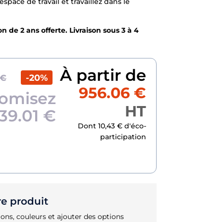
space de travail et travaillez dans le
n de 2 ans offerte. Livraison sous 3 à 4
À partir de
-20%
 €
956.06 €
omisez
HT
39.01 €
Dont 10,43 € d'éco-
participation
re produit
ons, couleurs et ajouter des options